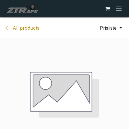
Skip to Content
All products
Prisliste