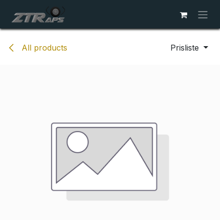
Skip to Content
All products
Prisliste