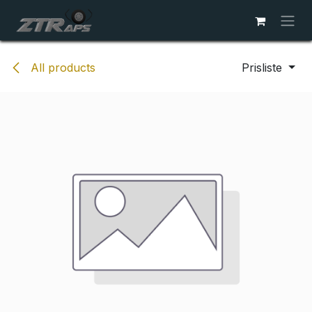
Skip to Content
All products
Prisliste