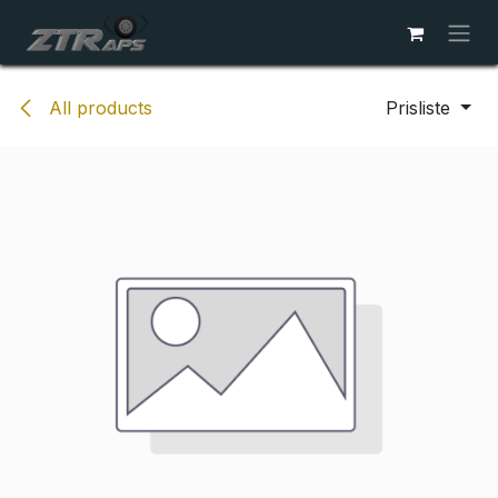
Skip to Content
All products
Prisliste