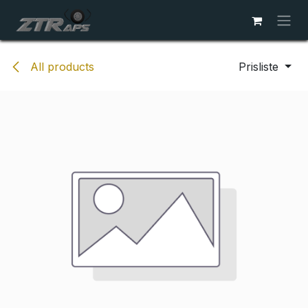
Skip to Content
All products
Prisliste