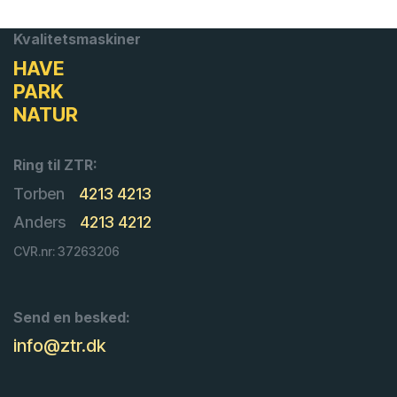
Kvalitetsmaskiner
HAVE
PARK
NATUR
Ring til ZTR:
Torben
4213 4213
Anders
4213 4212
CVR.nr: 37263206
Send en besked:
info@ztr.dk