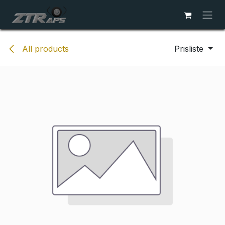
Skip to Content
All products
Prisliste