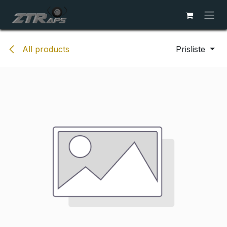
Skip to Content
All products
Prisliste