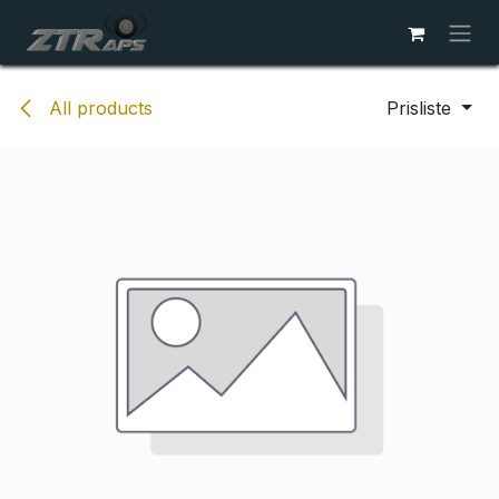
Skip to Content
All products
Prisliste