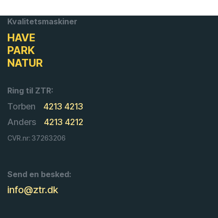
Kvalitetsmaskiner
HAVE
PARK
NATUR
Ring til ZTR:
Torben
4213 4213
Anders
4213 4212
CVR.nr: 37263206
Send en besked:
info@ztr.dk