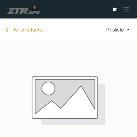
Skip to Content
All products
Prisliste