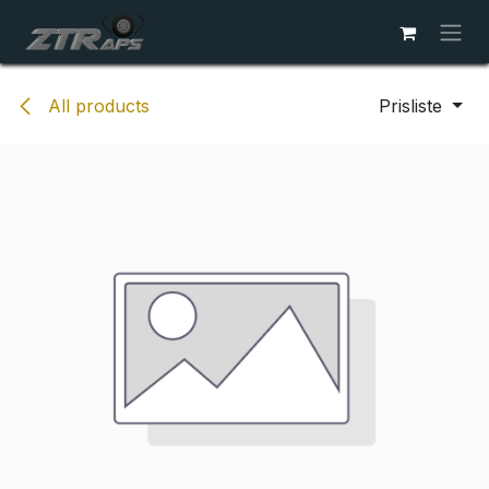
Skip to Content
All products
Prisliste