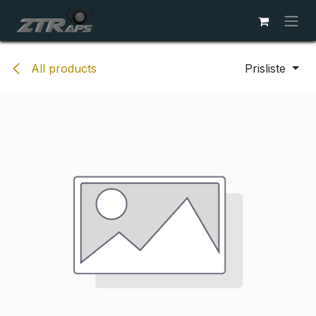
Skip to Content
All products
Prisliste