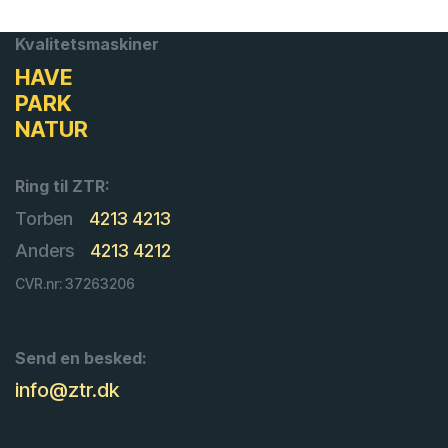
Kvalitetsmaskiner
HAVE
PARK
NATUR
Ring til ZTR:
Torben
4213 4213
Anders
4213 4212
CVR.nr: 37263206
Send en besked:
info@ztr.dk