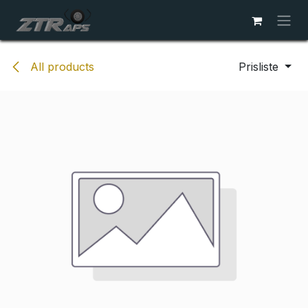
Skip to Content
All products
Prisliste