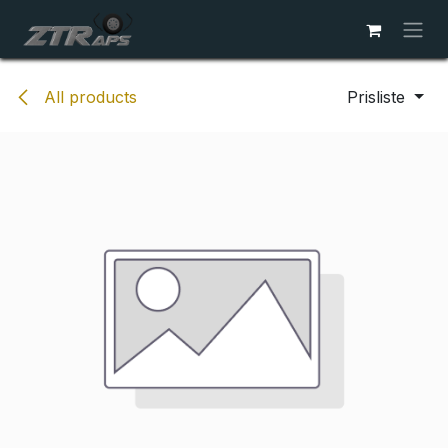
Skip to Content
All products
Prisliste