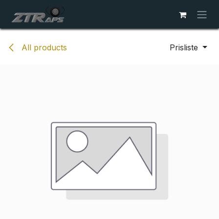
Skip to Content
All products
Prisliste