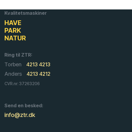
Kvalitetsmaskiner
HAVE
PARK
NATUR
Ring til ZTR:
Torben
4213 4213
Anders
4213 4212
CVR.nr: 37263206
Send en besked:
info@ztr.dk