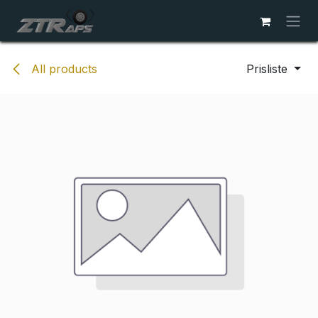
Skip to Content
All products
Prisliste