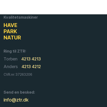
Kvalitetsmaskiner
HAVE
PARK
NATUR
Ring til ZTR:
Torben
4213 4213
Anders
4213 4212
CVR.nr: 37263206
Send en besked:
info@ztr.dk