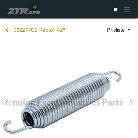
Skip to Content
932277CE Raptor 42"
Prisliste