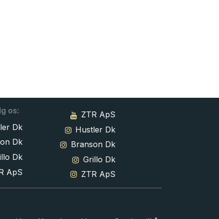
lg os:
ZTR ApS
ler Dk
Hustler Dk
son Dk
Branson Dk
llo Dk
Grillo Dk
R ApS
ZTR ApS