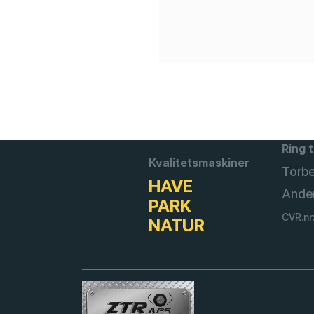
Ring t
Kvalitetsmaskiner
Torb
HAVE
Ande
PARK
CVR.nr
NATUR