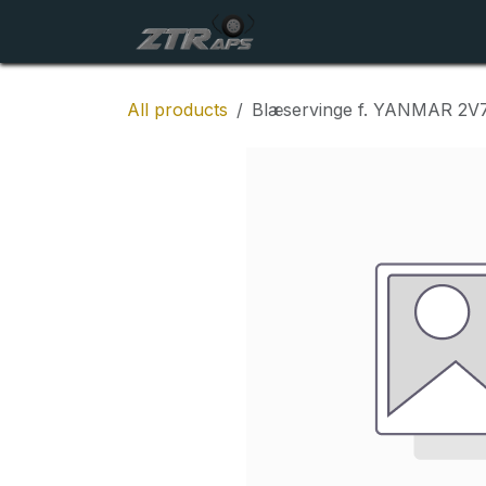
Skip to Content
Startside
Maskiner
All products
Blæservinge f. YANMAR 2V