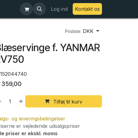
Log ind
Kontakt os
DKK
Prisliste:
læservinge f. YANMAR
2V750
2152044740
r
359,00
Tilføj til kurv
lgs- og leveringsbetingelser
iserne er vejledende udsalgspriser
le priser er ekskl. moms