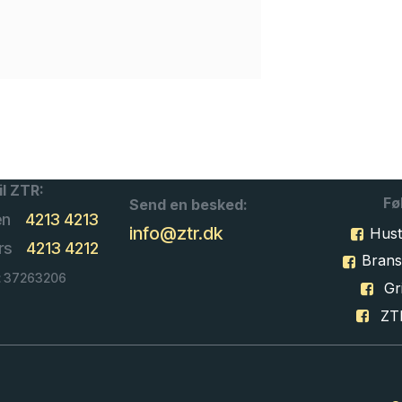
il ZTR:
Fø
Send en besked:
en
4213 4213
info@ztr.dk
Hust
rs
4213 4212
Bran
: 37263206
Gri
ZT