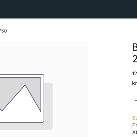
Shop
Forhandlerlister
Om ZTR
750
B
1
k
Sa
Pr
Al