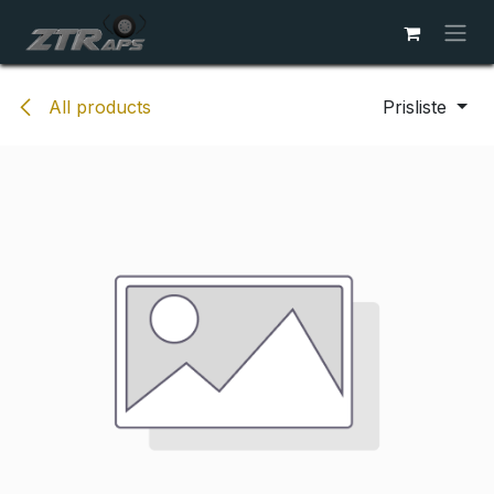
Skip to Content
All products
Prisliste