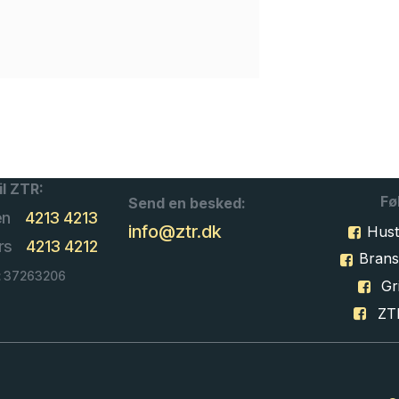
il ZTR:
Fø
Send en besked:
en
4213 4213
info@ztr.dk
Hust
rs
4213 4212
Bran
: 37263206
Gri
ZT