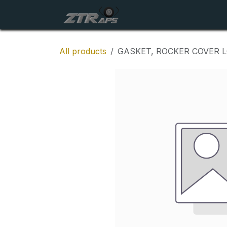
Skip to Content
Startside
Maskiner
All products
GASKET, ROCKER COVER 