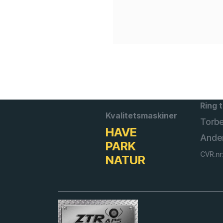
Ring t
Kvalitetsmaskiner
Torb
HAVE
Ande
PARK
CVR.nr
NATUR