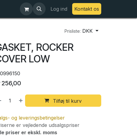
Log ind
Kontakt os
DKK
Prisliste:
GASKET, ROCKER
COVER LOW
20996150
r
256,00
Tilføj til kurv
lgs- og leveringsbetingelser
iserne er vejledende udsalgspriser
le priser er ekskl. moms