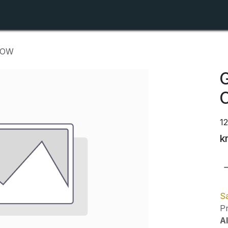
Shop
Forhandlerlister
Om ZTR
LOW
1
k
Sa
Pr
Al