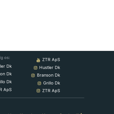
lg os:
ZTR ApS
ler Dk
Hustler Dk
son Dk
Branson Dk
llo Dk
Grillo Dk
R ApS
ZTR ApS