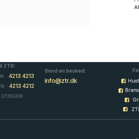
Al
il ZTR:
Fø
Send en besked:
en
4213 4213
info@ztr.dk
Hust
rs
4213 4212
Bran
: 37263206
Gri
ZT