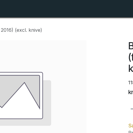
Shop
Forhandlerlister
Om ZTR
 2016) (excl. knive)
B
(
k
1
k
Sa
Pr