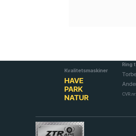
Ring t
Kvalitetsmaskiner
Torb
HAVE
Ande
PARK
CVR.nr
NATUR