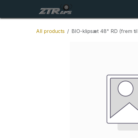
Skip to Content
Startside
Maskiner
All products
BIO-klipsæt 48" RD (frem til