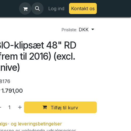
Log ind
Kontakt os
DKK
Prisliste:
IO-klipsæt 48" RD
frem til 2016) (excl.
nive)
18176
r
1.791,00
Tilføj til kurv
lgs- og leveringsbetingelser
iserne er vejledende udsalgspriser