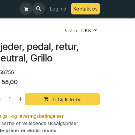
Log ind
Kontakt os
DKK
Prisliste:
jeder, pedal, retur,
eutral, Grillo
15875G
r
58,00
Tilføj til kurv
lgs- og leveringsbetingelser
iserne er vejledende udsalgspriser
le priser er ekskl. moms