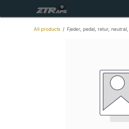
Skip to Content
Startside
Maskiner
All products
Fjeder, pedal, retur, neutral,