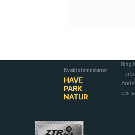
Ring t
Kvalitetsmaskiner
Torb
HAVE
Ande
PARK
CVR.nr
NATUR