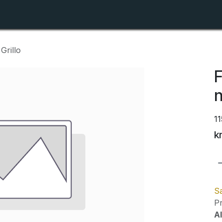
Shop
Forhandlerlister
Om ZTR
 Grillo
F
n
1
k
Sa
Pr
Al