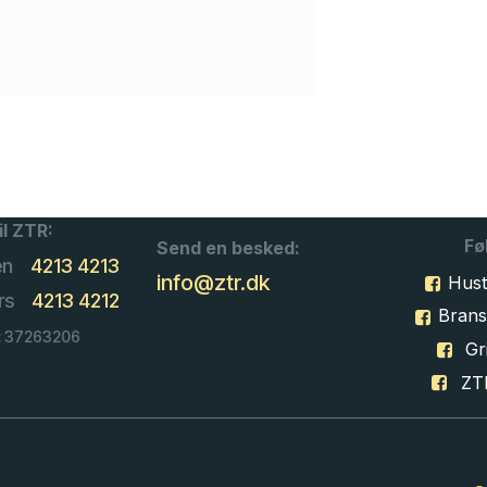
il ZTR:
Fø
Send en besked:
en
4213 4213
info@ztr.dk
Hust
rs
4213 4212
Bran
: 37263206
Gri
ZT