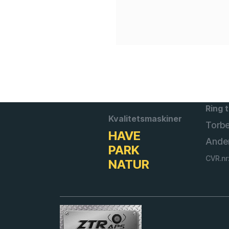
Ring t
Kvalitetsmaskiner
Torb
HAVE
Ande
PARK
CVR.nr
NATUR