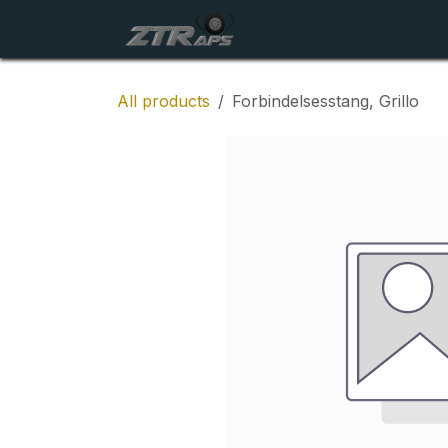
Skip to Content
Startside
Maskiner
All products
Forbindelsesstang, Grillo