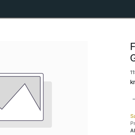
Shop
Forhandlerlister
Om ZTR
F
G
1
k
Sa
Pr
Al