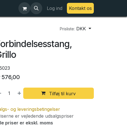
Log ind
Kontakt os
DKK
Prisliste:
orbindelsesstang,
rillo
15023
r
576,00
Tilføj til kurv
lgs- og leveringsbetingelser
iserne er vejledende udsalgspriser
le priser er ekskl. moms