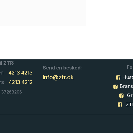
il ZTR:
Fø
Send en besked:
en
4213 4213
info@ztr.dk
Hust
rs
4213 4212
Bran
: 37263206
Gri
ZT