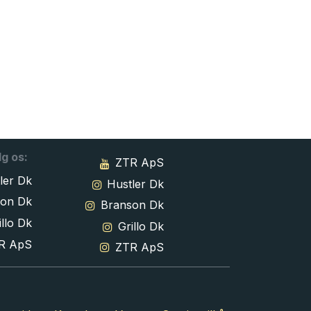
lg os:
ZTR ApS
ler Dk
Hustler Dk
son Dk
Branson Dk
llo Dk
Grillo Dk
R ApS
ZTR ApS