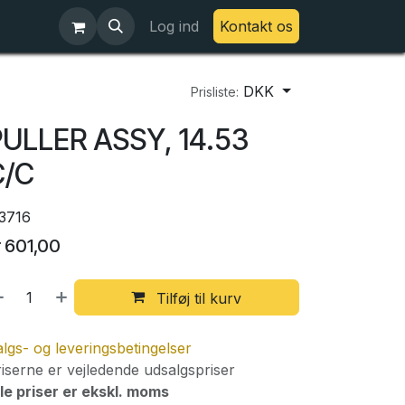
Log ind
Kontakt os
DKK
Prisliste:
ULLER ASSY, 14.53
C/C
13716
r
601,00
Tilføj til kurv
lgs- og leveringsbetingelser
iserne er vejledende udsalgspriser
le priser er ekskl. moms