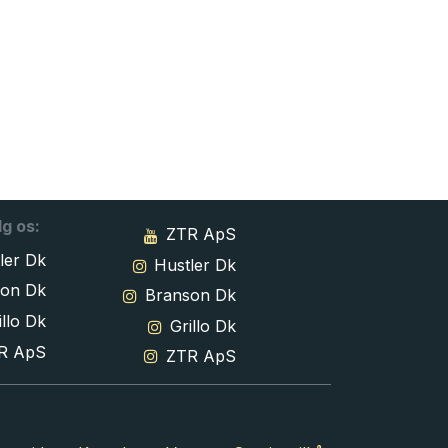
lg os:
ZTR ApS
ler Dk
Hustler Dk
son Dk
Branson Dk
llo Dk
Grillo Dk
R ApS
ZTR ApS