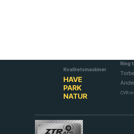
Ring t
Kvalitetsmaskiner
Torb
HAVE
Ande
PARK
CVR.nr
NATUR