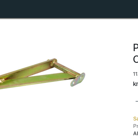
Shop
Forhandlerlister
Om ZTR
P
1
k
Sa
Pr
Al