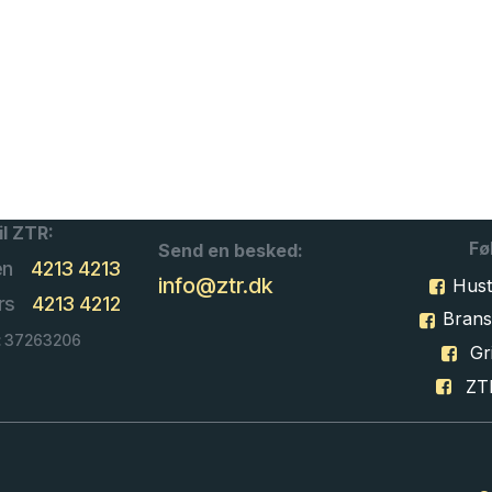
il ZTR:
Fø
Send en besked:
en
4213 4213
info@ztr.dk
Hust
rs
4213 4212
Bran
: 37263206
Gri
ZT