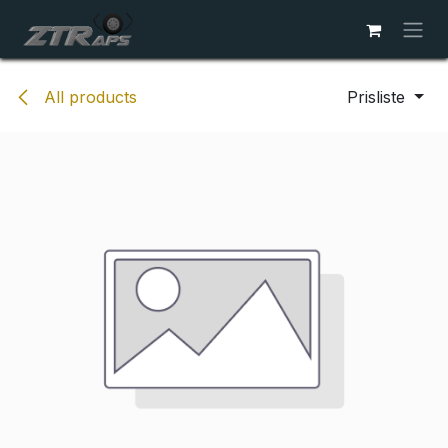
Skip to Content
All products
Prisliste