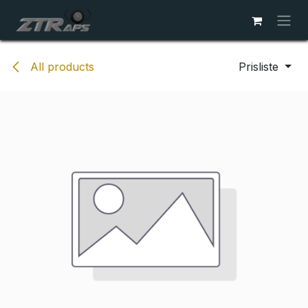
Skip to Content
All products
Prisliste