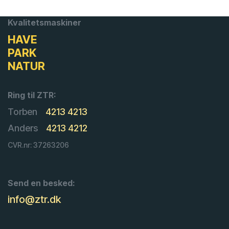
Kvalitetsmaskiner
HAVE
PARK
NATUR
Ring til ZTR:
Torben
4213 4213
Anders
4213 4212
CVR.nr: 37263206
Send en besked:
info@ztr.dk