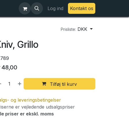
Log ind
Kontakt os
DKK
Prisliste:
niv, Grillo
0789
r
48,00
Tilføj til kurv
lgs- og leveringsbetingelser
iserne er vejledende udsalgspriser
le priser er ekskl. moms