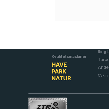
Ring t
Kvalitetsmaskiner
Torb
HAVE
Ande
PARK
CVR.nr
NATUR