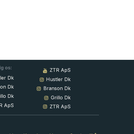
lg os:
ZTR ApS
ler Dk
Hustler Dk
son Dk
Branson Dk
llo Dk
Grillo Dk
R ApS
ZTR ApS