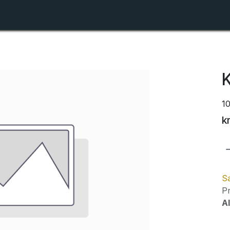
Shop
Forhandlerlister
Om ZTR
K
1
k
Sa
Pr
Al