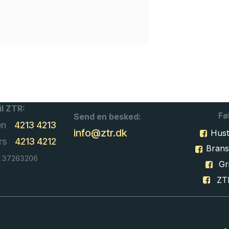
il ZTR:
Fø
Send en besked:
en
4213 4213
info@ztr.dk
Hust
rs
4213 4212
Bran
: 37263206
Gri
ZT