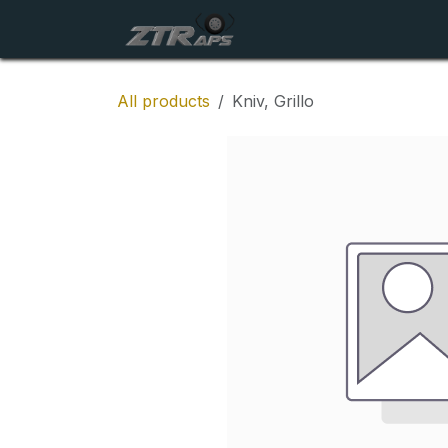
Skip to Content
Startside
Maskiner
All products
Kniv, Grillo