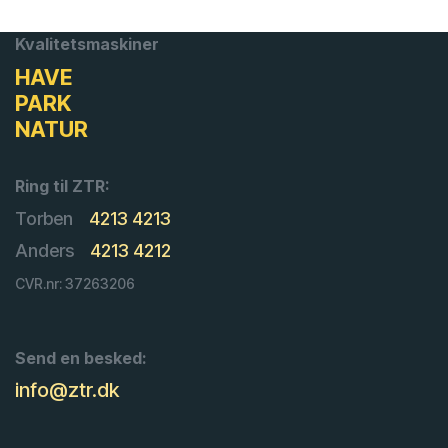
Kvalitetsmaskiner
HAVE
PARK
NATUR
Ring til ZTR:
Torben
4213 4213
Anders
4213 4212
CVR.nr: 37263206
Send en besked:
info@ztr.dk