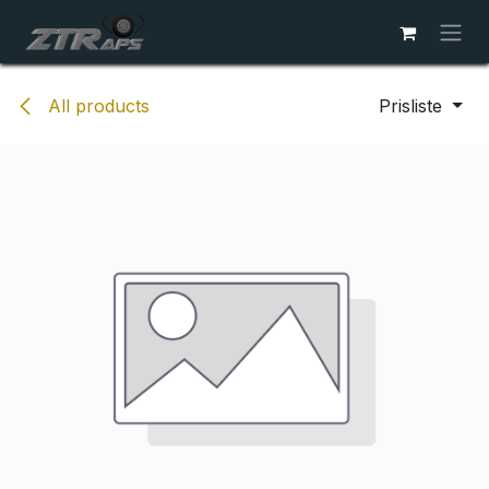
Skip to Content
All products
Prisliste