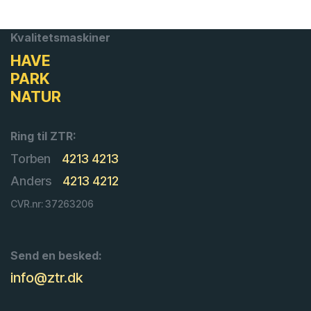
Kvalitetsmaskiner
HAVE
PARK
NATUR
Ring til ZTR:
Torben
4213 4213
Anders
4213 4212
CVR.nr: 37263206
Send en besked:
info@ztr.dk