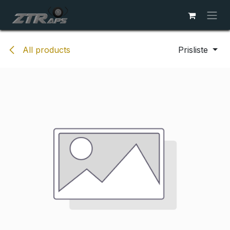
Skip to Content
All products
Prisliste