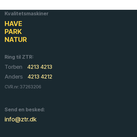
Kvalitetsmaskiner
HAVE
PARK
NATUR
Ring til ZTR:
Torben
4213 4213
Anders
4213 4212
CVR.nr: 37263206
Send en besked:
info@ztr.dk